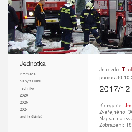
1
2
3
Jednotka
Jste zde:
Titu
Informace
pomoc 30.10.
Mapy zásahů
2017/12
Technika
2026
2025
Kategorie:
Je
2024
Zveřejněno: 3
archiv článků
Napsal sdhkv
Zobrazení: 1