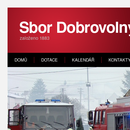
Sbor Dobrovoln
založeno 1883
DOMŮ
DOTACE
KALENDÁŘ
KONTAKT