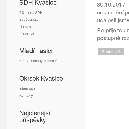
SDH Kvasice
30.10.2017
odstranění 
Z činnosti SDH
události jsm
Současnost
Historie
Po příjezdu 
Prevence
postupně roz
Mladí hasiči
Předchozí
Kroužek mladých hasičů
Okrsek Kvasice
Informace
Kontakty
Nejčtenější
příspěvky