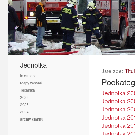
1
2
3
Jednotka
Jste zde:
Titu
Informace
Podkateg
Mapy zásahů
Technika
Jednotka 20
2026
Jednotka 20
2025
Jednotka 20
2024
Jednotka 20
archiv článků
Jednotka 20
Jednotka 20