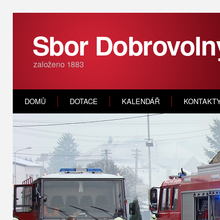
Sbor Dobrovoln
založeno 1883
DOMŮ
DOTACE
KALENDÁŘ
KONTAKT